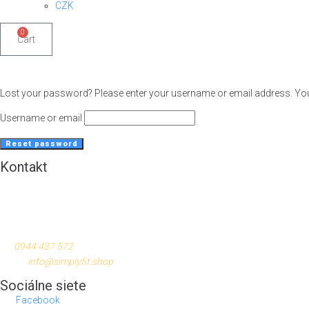
CZK
0
Cart
Lost your password? Please enter your username or email address. You w
Username or email
Reset password
Kontakt
Rina Frey s.r.o.
Bajkalská 12985/9B
831 04 Bratislava
tel:
0944 437 572
email:
info@simplyfit.shop
Sociálne siete
Facebook