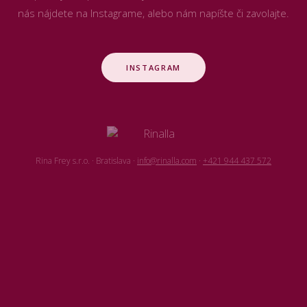
nás nájdete na Instagrame, alebo nám napíšte či zavolajte.
INSTAGRAM
Rina Frey s.r.o. · Bratislava ·
info@rinalla.com
·
+421 944 437 572